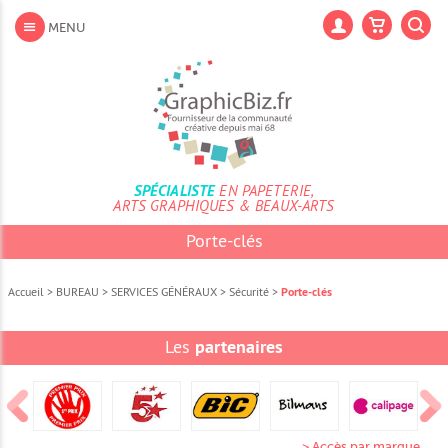
Aller
au
Lan
MENU
contenu
Aller
au
menu
Aller
à
la
recherche
SPÉCIALISTE
EN PAPETERIE,
ARTS GRAPHIQUES & BEAUX-ARTS
Porte-clés
Accueil
>
BUREAU
>
SERVICES GÉNÉRAUX
>
Sécurité
>
Porte-clés
Les
partenaires
> Accès par marque