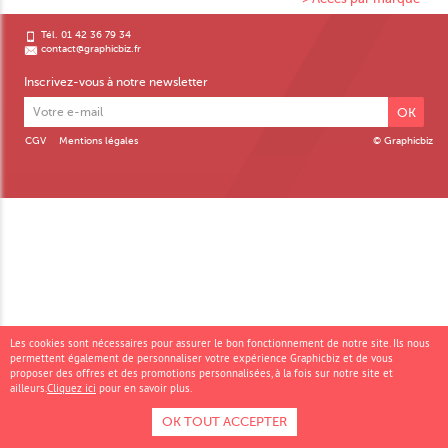
Tél. 01 42 36 79 34
contact@graphicbiz.fr
Inscrivez-vous à notre newsletter
OK
CGV
Mentions légales
© Graphicbiz
Les cookies sont nécessaires pour assurer le bon fonctionnement de notre site. Ils nous
permettent également de personnaliser votre expérience Graphicbiz et de vous
proposer des offres et des promotions personnalisées, à la fois sur notre site et
ailleurs.
Cliquez ici
pour en savoir plus.