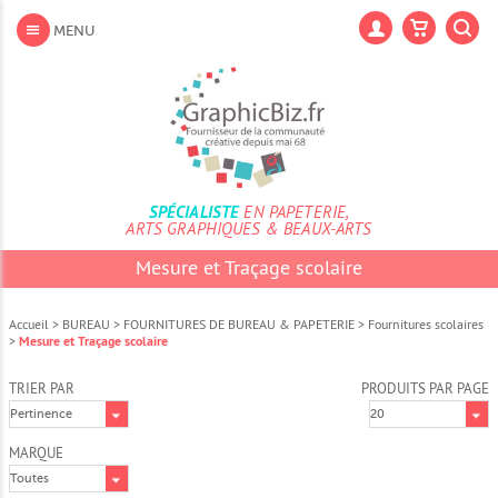
Aller
au
Lan
MENU
contenu
Aller
au
menu
Aller
à
la
recherche
SPÉCIALISTE
EN PAPETERIE,
ARTS GRAPHIQUES & BEAUX-ARTS
Mesure et Traçage scolaire
Accueil
>
BUREAU
>
FOURNITURES DE BUREAU & PAPETERIE
>
Fournitures scolaires
>
Mesure et Traçage scolaire
TRIER PAR
PRODUITS PAR PAGE
MARQUE