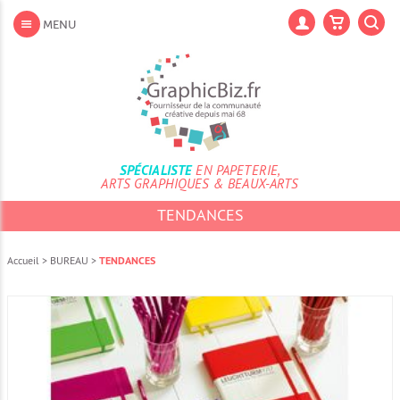
Aller
au
Lan
MENU
contenu
Aller
au
menu
Aller
à
la
recherche
SPÉCIALISTE
EN PAPETERIE,
ARTS GRAPHIQUES & BEAUX-ARTS
TENDANCES
Accueil
>
BUREAU
>
TENDANCES