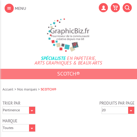
Aller
au
Lan
MENU
contenu
Aller
au
menu
Aller
à
la
recherche
SPÉCIALISTE
EN PAPETERIE,
ARTS GRAPHIQUES & BEAUX-ARTS
SCOTCH®
Accueil
>
Nos marques
>
SCOTCH®
TRIER PAR
PRODUITS PAR PAGE
MARQUE