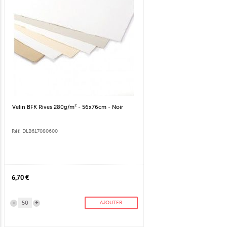
Velin BFK Rives 280g/m² - 56x76cm - Noir
Réf. DLB617080600
6,70 €
-
+
AJOUTER