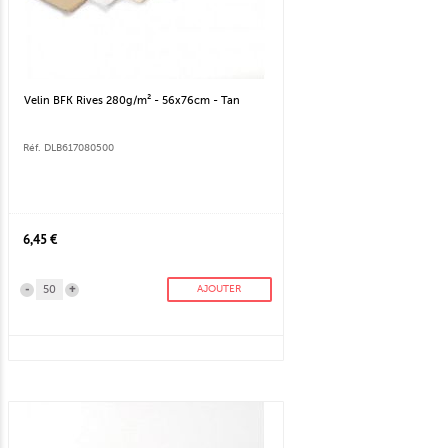
Velin BFK Rives 280g/m² - 56x76cm - Tan
Réf. DLB617080500
6,45 €
-
+
AJOUTER