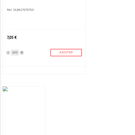
Réf. DLB617079700
7,05 €
-
+
AJOUTER