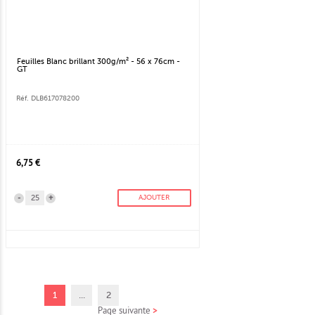
Feuilles Blanc brillant 300g/m² - 56 x 76cm -
GT
Réf. DLB617078200
6,75 €
-
+
AJOUTER
1
...
2
Page suivante
>