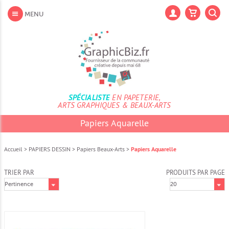
Aller
au
Lan
MENU
contenu
Aller
au
menu
Aller
à
la
recherche
SPÉCIALISTE
EN PAPETERIE,
ARTS GRAPHIQUES & BEAUX-ARTS
Papiers Aquarelle
Accueil
>
PAPIERS DESSIN
>
Papiers Beaux-Arts
>
Papiers Aquarelle
TRIER PAR
PRODUITS PAR PAGE