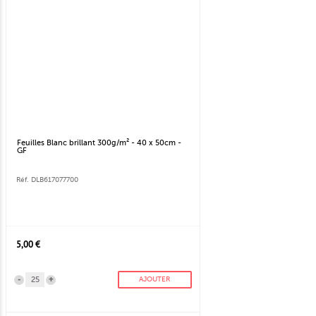
Feuilles Blanc brillant 300g/m² - 40 x 50cm -
GF
Réf. DLB617077700
5,00 €
-
+
AJOUTER