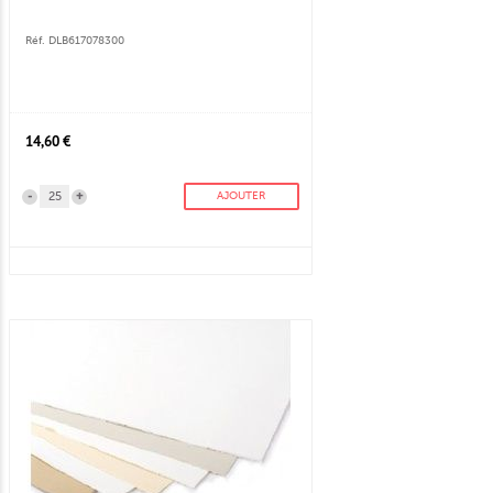
Réf. DLB617078300
14,60 €
-
+
AJOUTER