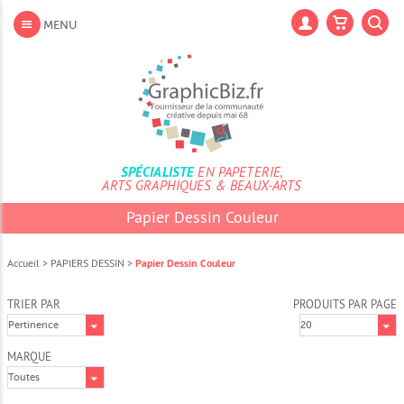
Aller
au
Lan
MENU
contenu
Aller
au
menu
Aller
à
la
recherche
SPÉCIALISTE
EN PAPETERIE,
ARTS GRAPHIQUES & BEAUX-ARTS
Papier Dessin Couleur
Accueil
>
PAPIERS DESSIN
>
Papier Dessin Couleur
TRIER PAR
PRODUITS PAR PAGE
MARQUE