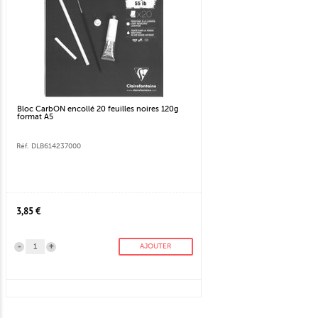
Bloc CarbON encollé 20 feuilles noires 120g
format A5
Réf. DLB614237000
3,85 €
-
+
AJOUTER