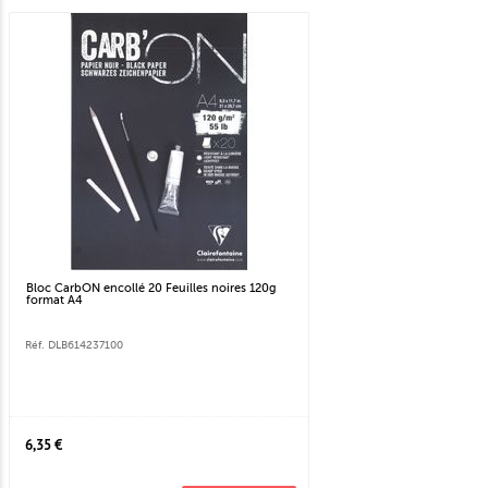
Bloc CarbON encollé 20 Feuilles noires 120g
format A4
Réf. DLB614237100
6,35 €