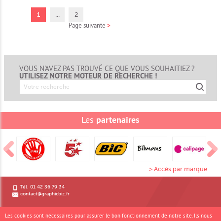
1
...
2
Page suivante
>
VOUS N'AVEZ PAS TROUVÉ CE QUE VOUS SOUHAITIEZ ?
UTILISEZ NOTRE MOTEUR DE RECHERCHE !
Les
partenaires
> Accès par marque
Tél. 01 42 36 79 34
contact@graphicbiz.fr
Inscrivez-vous à notre newsletter
Les cookies sont nécessaires pour assurer le bon fonctionnement de notre site. Ils nous