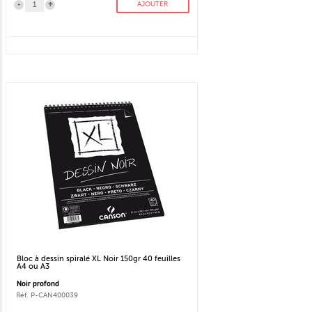
-
+
AJOUTER
Bloc à dessin spiralé XL Noir 150gr 40 feuilles
A4 ou A3
Noir profond
Réf. P-CAN400039