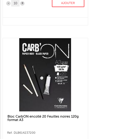
-
+
AJOUTER
Bloc CarbON encollé 20 Feuilles noires 120g
format A3
Réf. DLB614237200