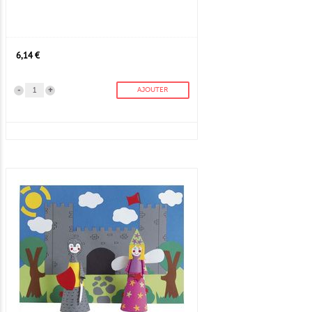
6,14 €
-
+
AJOUTER