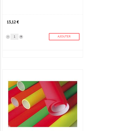
13,12 €
-
+
AJOUTER