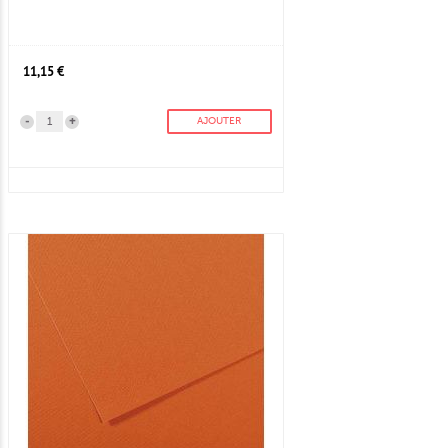
11,15 €
-
+
AJOUTER