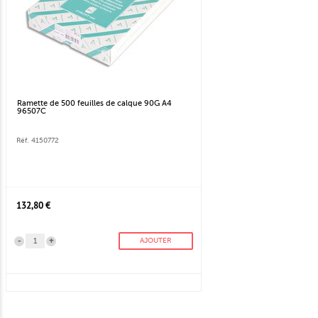
Ramette de 500 feuilles de calque 90G A4
96507C
Réf. 4150772
132,80 €
-
+
AJOUTER