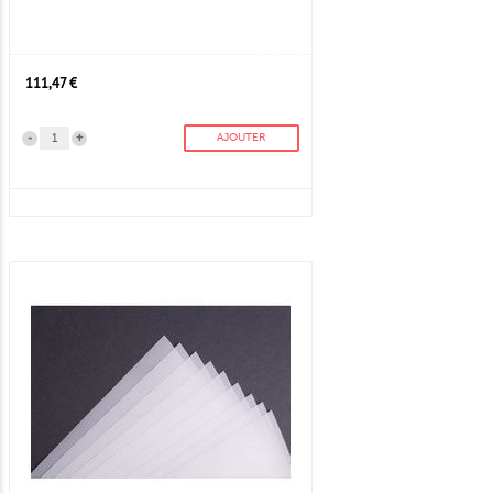
111,47 €
-
+
AJOUTER