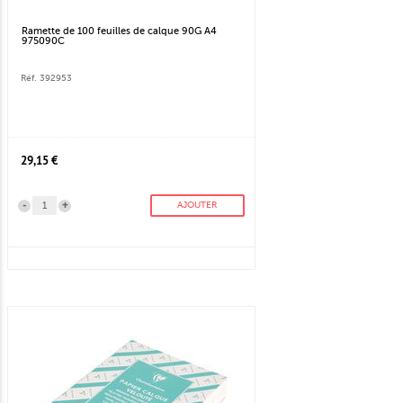
Ramette de 100 feuilles de calque 90G A4
975090C
Réf. 392953
29,15 €
-
+
AJOUTER