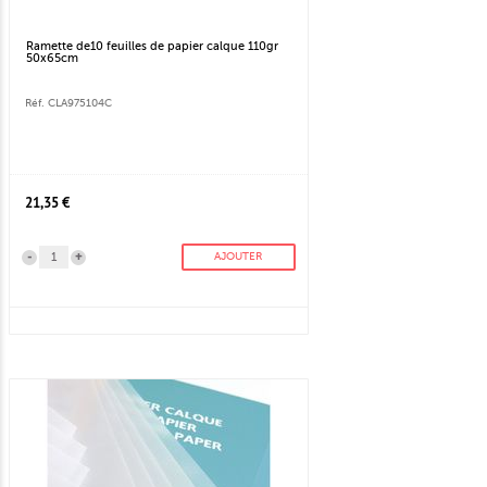
Ramette de10 feuilles de papier calque 110gr
50x65cm
Réf. CLA975104C
21,35 €
-
+
AJOUTER