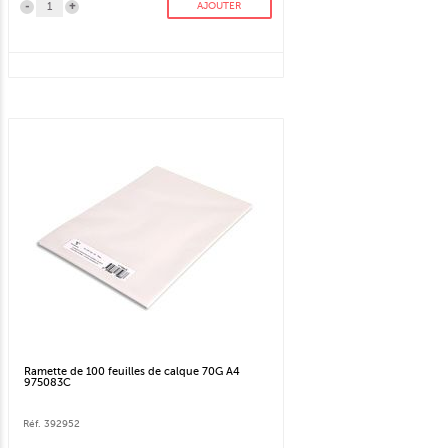
-
+
AJOUTER
Ramette de 100 feuilles de calque 70G A4
975083C
Réf. 392952