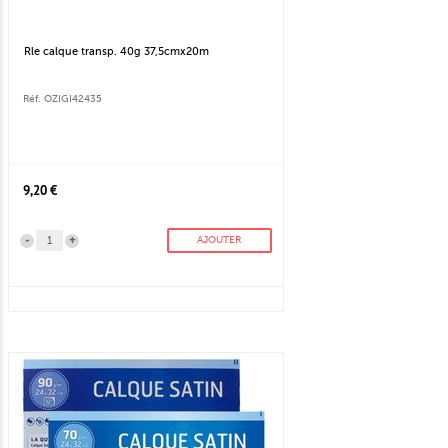
Rle calque transp. 40g 37,5cmx20m
Réf. OZIGI42435
9,20 €
-
+
AJOUTER