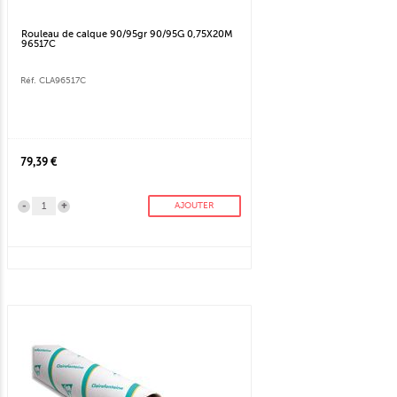
Rouleau de calque 90/95gr 90/95G 0,75X20M
96517C
Réf. CLA96517C
79,39 €
-
+
AJOUTER