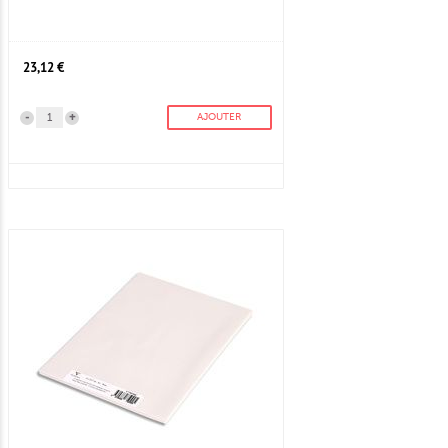
23,12 €
-
+
AJOUTER