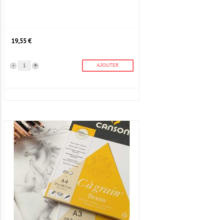
19,55 €
-
+
AJOUTER