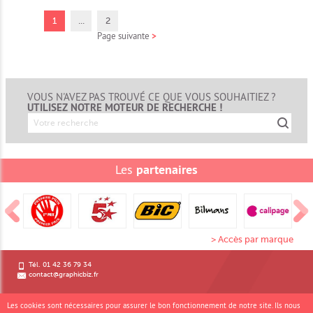
1
...
2
Page suivante
>
VOUS N'AVEZ PAS TROUVÉ CE QUE VOUS SOUHAITIEZ ?
UTILISEZ NOTRE MOTEUR DE RECHERCHE !
Les
partenaires
> Accès par marque
Tél. 01 42 36 79 34
contact@graphicbiz.fr
Inscrivez-vous à notre newsletter
Les cookies sont nécessaires pour assurer le bon fonctionnement de notre site. Ils nous