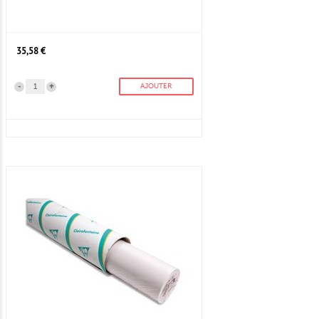
35,58 €
-
+
AJOUTER