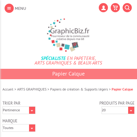
Aller
au
Lan
MENU
contenu
Aller
au
menu
Aller
à
la
recherche
SPÉCIALISTE
EN PAPETERIE,
ARTS GRAPHIQUES & BEAUX-ARTS
Papier Calque
Accueil
>
ARTS GRAPHIQUES
>
Papiers de création & Supports légers
>
Papier Calque
TRIER PAR
PRODUITS PAR PAGE
MARQUE