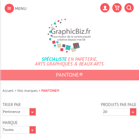
Aller
au
Lan
MENU
contenu
Aller
au
menu
Aller
à
la
recherche
SPÉCIALISTE
EN PAPETERIE,
ARTS GRAPHIQUES & BEAUX-ARTS
PANTONE®
Accueil
>
Nos marques
>
PANTONE®
TRIER PAR
PRODUITS PAR PAGE
MARQUE