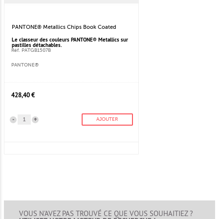
PANTONE® Metallics Chips Book Coated
Le classeur des couleurs PANTONE® Metallics sur
pastilles détachables.
Réf. PATGB1507B
PANTONE®
428,40 €
-
+
AJOUTER
VOUS N'AVEZ PAS TROUVÉ CE QUE VOUS SOUHAITIEZ ?