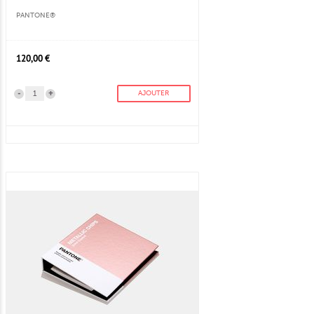
PANTONE®
120,00 €
-
+
AJOUTER