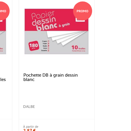
OMO
PROMO
Pochette DB à grain dessin
les
blanc
DALBE
À partir de
2,87 €