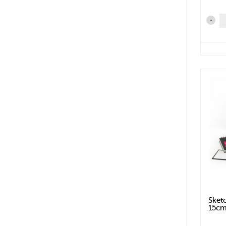
-
Sket
15c