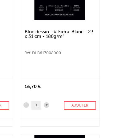
Bloc dessin - # Extra-Blanc - 23
x 31 cm - 180g/m²
Réf. DLB617008900
16,70 €
-
+
R
AJOUTER