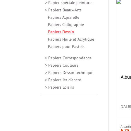
Additifs
Papiers Hui
> Papier spéciale peinture
Relieur et Thermorelieur
et de traça
MARKER by Copic
Acrylique
Boîtes et c
Périphériques
Adhésifs &
> Papiers Beaux-Arts
BRUSHMARKER by
peintures à
> Plus de ca
Winsor & Newton
Massicots, Rogneuses &
Papiers Aquarelle
Médiums et
Cisailles
Papiers Corr
> Plus de catégories
peintures à
Papiers Calligraphie
> Plus de catégories
Peintures à
diluables à
Papiers Dessin
Peintures à
Papiers Huile et Acrylique
fine
Papiers pour Pastels
> Plus de ca
> Papiers Correspondance
> Papiers Couleurs
> Papiers Dessin technique
Albu
> Papiers Jet d'encre
> Papiers Loisirs
DALB
À parti
6,75