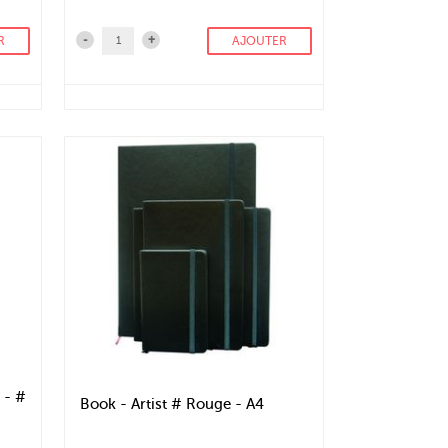
-
+
R
AJOUTER
 - #
Book - Artist # Rouge - A4