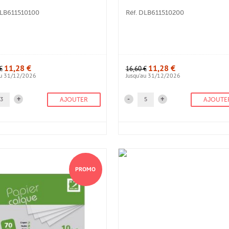
DLB611510100
Réf. DLB611510200
11,28 €
11,28 €
€
16,60 €
au 31/12/2026
Jusqu'au 31/12/2026
+
-
+
AJOUTER
AJOUTE
PROMO