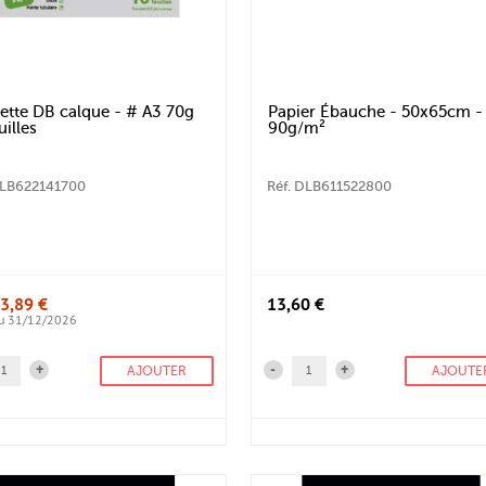
ette DB calque - # A3 70g
Papier Ébauche - 50x65cm -
uilles
90g/m²
DLB622141700
Réf. DLB611522800
3,89 €
13,60 €
au 31/12/2026
+
-
+
AJOUTER
AJOUTE