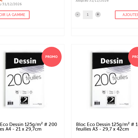
Jusqu'au 31/12/2026
au 31/12/2026
-
+
OIR LA GAMME
AJOUTE
PROMO
PR
 Eco Dessin 125g/m² # 200
Bloc Eco Dessin 125g/m² # 
les A4 - 21 x 29,7cm
feuilles A3 - 29,7 x 42cm