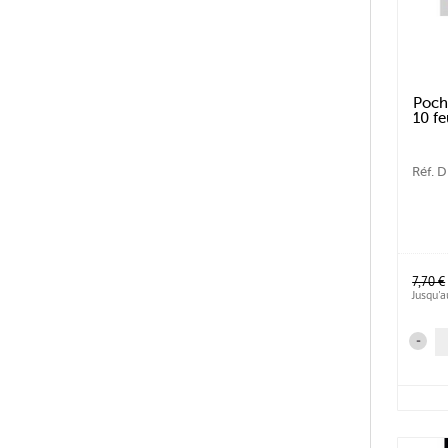
Poch
10 fe
Réf. 
7,70 €
Jusqu'
-