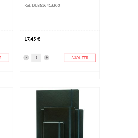
Réf. DLB616413300
17,45 €
-
+
R
AJOUTER