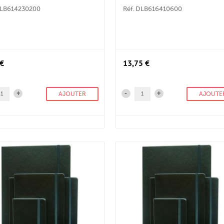
DLB614230200
Réf. DLB616410600
 €
13,75 €
+
-
+
AJOUTER
AJOUTE