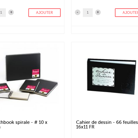
+
-
+
AJOUTER
AJOUTE
chbook spirale - # 10 x
Cahier de dessin - 66 feuilles
m
16x11 FR