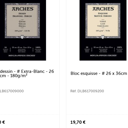
 dessin - # Extra-Blanc - 26
Bloc esquisse - # 26 x 36cm
 cm - 180g/m²
DLB617009000
Réf. DLB617009200
0 €
19,70 €