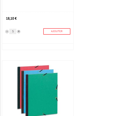
18,10 €
-
+
AJOUTER