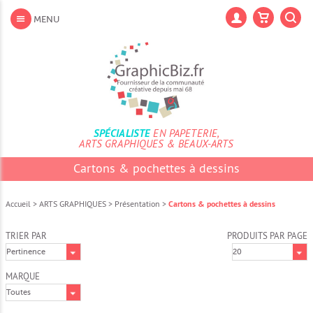
Aller
au
Lan
MENU
contenu
Aller
au
menu
Aller
à
la
recherche
SPÉCIALISTE
EN PAPETERIE,
ARTS GRAPHIQUES & BEAUX-ARTS
Cartons & pochettes à dessins
Accueil
>
ARTS GRAPHIQUES
>
Présentation
>
Cartons & pochettes à dessins
TRIER PAR
PRODUITS PAR PAGE
MARQUE