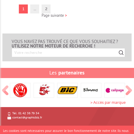
1
...
2
Page suivante
>
VOUS N'AVEZ PAS TROUVÉ CE QUE VOUS SOUHAITIEZ ?
UTILISEZ NOTRE MOTEUR DE RECHERCHE !
Les
partenaires
> Accès par marque
Tél. 01 42 36 79 34
contact@graphicbiz.fr
Inscrivez-vous à notre newsletter
Les cookies sont nécessaires pour assurer le bon fonctionnement de notre site. Ils nous