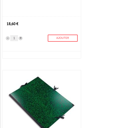
18,60 €
-
+
AJOUTER