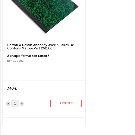
Carton À Dessin Annonay Avec 3 Paires De
Cordons Marbré Vert 26X33cm
A chaque format son carton !
Réf. 129863
7,40 €
-
+
AJOUTER