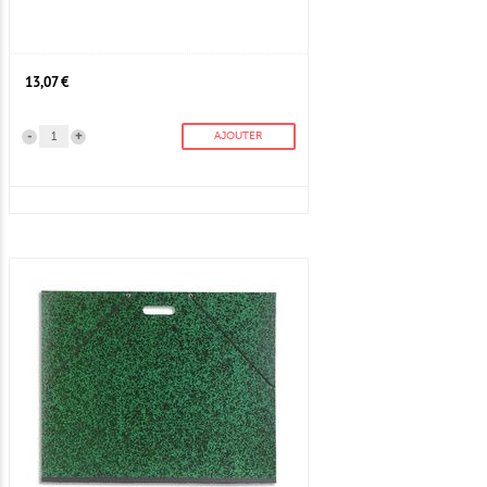
13,07 €
-
+
AJOUTER