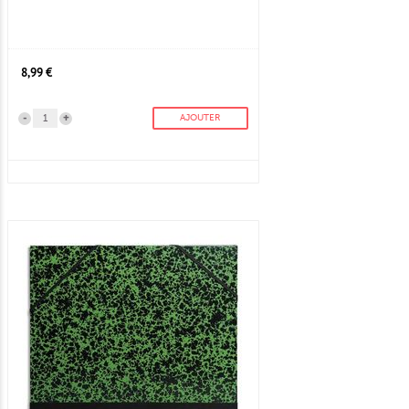
8,99 €
-
+
AJOUTER