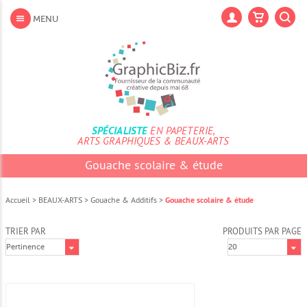
Aller
au
Lan
MENU
contenu
Aller
au
menu
Aller
à
la
recherche
SPÉCIALISTE
EN PAPETERIE,
ARTS GRAPHIQUES & BEAUX-ARTS
Gouache scolaire & étude
Accueil
>
BEAUX-ARTS
>
Gouache & Additifs
>
Gouache scolaire & étude
TRIER PAR
PRODUITS PAR PAGE