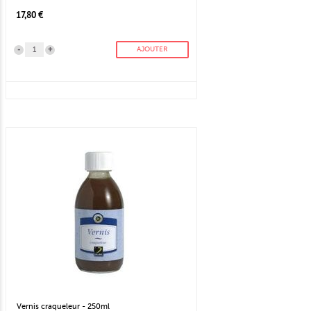
17,80 €
-
+
AJOUTER
Vernis craqueleur - 250ml