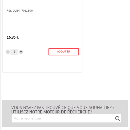
Réf. DLB447011300
16,95 €
-
+
AJOUTER
VOUS N'AVEZ PAS TROUVÉ CE QUE VOUS SOUHAITIEZ ?
UTILISEZ NOTRE MOTEUR DE RECHERCHE !