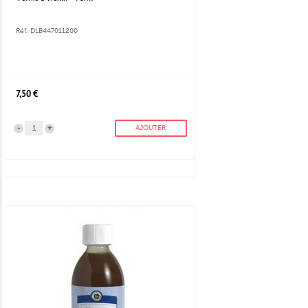
Réf. DLB447011200
7,50 €
-
+
AJOUTER