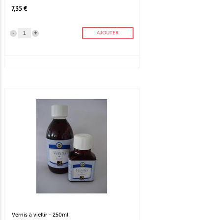
7,35 €
-
+
AJOUTER
Vernis à viellir - 250ml