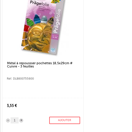
Métal à repoussser pochettes 18,5x29cm #
Cuivre - 3 feuilles
Réf. DLB800755800
3,55 €
-
+
AJOUTER