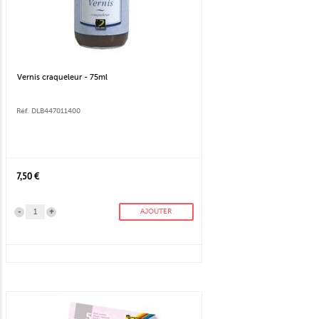
Vernis craqueleur - 75ml
Réf. DLB447011400
7,50 €
-
+
AJOUTER