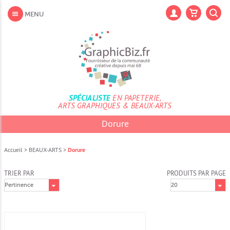
Aller
au
Lan
MENU
contenu
Aller
au
menu
Aller
à
la
recherche
SPÉCIALISTE
EN PAPETERIE,
ARTS GRAPHIQUES & BEAUX-ARTS
Dorure
Accueil
>
BEAUX-ARTS
>
Dorure
TRIER PAR
PRODUITS PAR PAGE