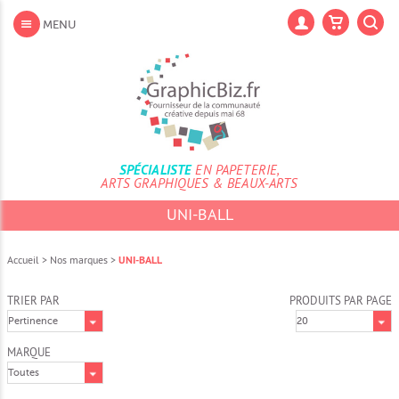
Aller
au
Lan
MENU
contenu
Aller
au
menu
Aller
à
la
recherche
SPÉCIALISTE
EN PAPETERIE,
ARTS GRAPHIQUES & BEAUX-ARTS
UNI-BALL
Accueil
>
Nos marques
>
UNI-BALL
TRIER PAR
PRODUITS PAR PAGE
MARQUE