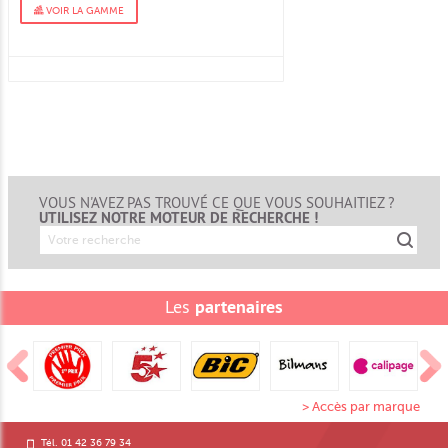
VOIR LA GAMME
VOUS N'AVEZ PAS TROUVÉ CE QUE VOUS SOUHAITIEZ ?
UTILISEZ NOTRE MOTEUR DE RECHERCHE !
Les
partenaires
> Accès par marque
Tél. 01 42 36 79 34