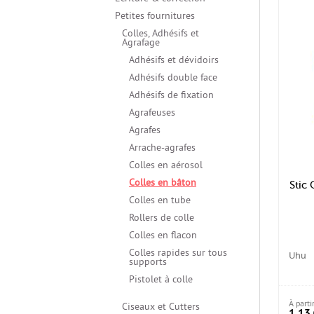
Additifs
Relieur et Thermorelieur
Papiers Hui
et de traça
MARKER by Copic
Petites fournitures
Acrylique
Boîtes et c
Périphériques
Adhésifs &
BRUSHMARKER by
peintures à
> Plus de ca
Colles, Adhésifs et
Winsor & Newton
Massicots, Rogneuses &
Agrafage
Médiums et
Cisailles
Papiers Corr
> Plus de catégories
peintures à
Adhésifs et dévidoirs
> Plus de catégories
Peintures à
diluables à
Adhésifs double face
Peintures à
Adhésifs de fixation
fine
Agrafeuses
> Plus de ca
Agrafes
Arrache-agrafes
Colles en aérosol
Colles en bâton
Stic 
Colles en tube
Rollers de colle
Colles en flacon
Colles rapides sur tous
Uhu
supports
Pistolet à colle
À parti
Ciseaux et Cutters
1,13