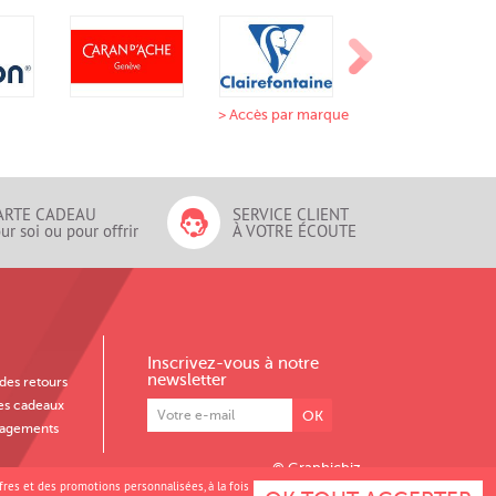
> Accès par marque
ARTE CADEAU
SERVICE CLIENT
ur soi ou pour offrir
À VOTRE ÉCOUTE
Inscrivez-vous à notre
newsletter
des retours
es cadeaux
OK
agements
© Graphicbiz
res et des promotions personnalisées, à la fois