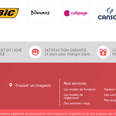
ENT EN LIGNE
SATISFACTION GARANTIE
C
ISÉ
14 jours pour changer d'avis
Po
Nos services
Trouver un magasin
Les modes de livraison
Gestion 
r
Les modes de
Les cart
réglement
Nos eng
Qui sommes-nous
ermettent également de personnaliser votre expérience Graphicbiz et de vous proposer des off