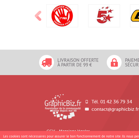
LIVRAISON OFFERTE
PAIEM
À PARTIR DE 99 €
SÉCUR
Tél. 01 42 36 79 34
contact@graphicbiz.f
CGV
Mentions légales
Les cookies sont nécessaires pour assurer le bon fonctionnement de notre site. Ils nous p