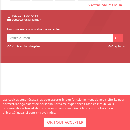
> Accès par marque
Tél. 01 42 36 79 34
contact@graphicbiz.fr
Inscrivez-vous à notre newsletter
OK
CGV
Mentions légales
© Graphicbiz
Les cookies sont nécessaires pour assurer le bon fonctionnement de notre site. Ils nous
permettent également de personnaliser votre expérience Graphicbiz et de vous
proposer des offres et des promotions personnalisées, à la fois sur notre site et
ailleurs.
Cliquez ici
pour en savoir plus.