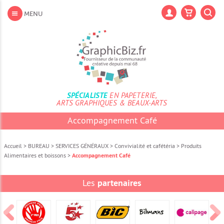
Aller
au
Lan
MENU
contenu
Aller
au
menu
Aller
à
la
recherche
SPÉCIALISTE
EN PAPETERIE,
ARTS GRAPHIQUES & BEAUX-ARTS
Accompagnement Café
Accueil
>
BUREAU
>
SERVICES GÉNÉRAUX
>
Convivialité et cafétéria
>
Produits
Alimentaires et boissons
>
Accompagnement Café
Les
partenaires