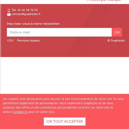
Tél. 01 42 36 79 34
contact@graphicbiz.fr
Inscrivez-vous à notre newsletter
OK
CGV
Mentions légales
© Graphicbiz
Les cookies sont nécessaires pour assurer le bon fonctionnement de notre site. Ils nous
permettent également de personnaliser votre expérience Graphicbiz et de vous
proposer des offres et des promotions personnalisées, à la fois sur notre site et
ailleurs.
Cliquez ici
pour en savoir plus.