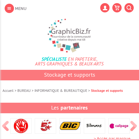
Aller
au
Lan
MENU
contenu
Aller
au
menu
Aller
à
la
recherche
SPÉCIALISTE
EN PAPETERIE,
ARTS GRAPHIQUES & BEAUX-ARTS
Stockage et supports
Accueil
>
BUREAU
>
INFORMATIQUE & BUREAUTIQUE
>
Stockage et supports
Les
partenaires
> Accès par marque