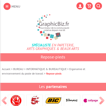
Aller
au
Lan
MENU
contenu
Aller
au
menu
Aller
à
la
recherche
SPÉCIALISTE
EN PAPETERIE,
ARTS GRAPHIQUES & BEAUX-ARTS
Repose-pieds
Accueil
>
BUREAU
>
INFORMATIQUE & BUREAUTIQUE
>
Ergonomie et
environnement du poste de travail
>
Repose-pieds
Les
partenaires