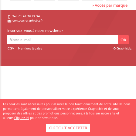
> Accès par marque
Tél. 01 42 36 79 34
contact@graphicbiz.fr
Inscrivez-vous à notre newsletter
OK
CGV
Mentions légales
© Graphicbiz
Les cookies sont nécessaires pour assurer le bon fonctionnement de notre site. Ils nous
permettent également de personnaliser votre expérience Graphicbiz et de vous
proposer des offres et des promotions personnalisées, à la fois sur notre site et
ailleurs.
Cliquez ici
pour en savoir plus.