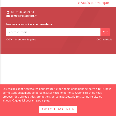
> Accès par marque
Tél. 01 42 36 79 34
contact@graphicbiz.fr
Inscrivez-vous à notre newsletter
OK
CGV
Mentions légales
© Graphicbiz
Les cookies sont nécessaires pour assurer le bon fonctionnement de notre site. Ils nous
permettent également de personnaliser votre expérience Graphicbiz et de vous
proposer des offres et des promotions personnalisées, à la fois sur notre site et
ailleurs.
Cliquez ici
pour en savoir plus.