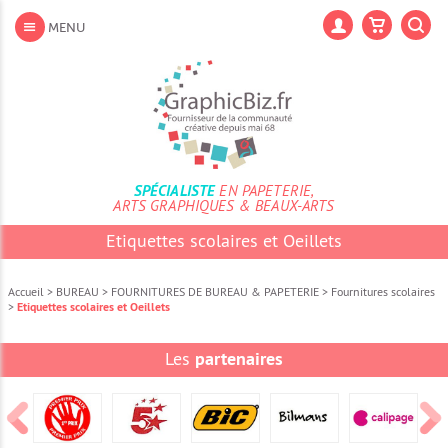
Aller
au
Lan
MENU
contenu
Aller
au
menu
Aller
à
la
recherche
SPÉCIALISTE
EN PAPETERIE,
ARTS GRAPHIQUES & BEAUX-ARTS
Etiquettes scolaires et Oeillets
Accueil
>
BUREAU
>
FOURNITURES DE BUREAU & PAPETERIE
>
Fournitures scolaires
>
Etiquettes scolaires et Oeillets
Les
partenaires