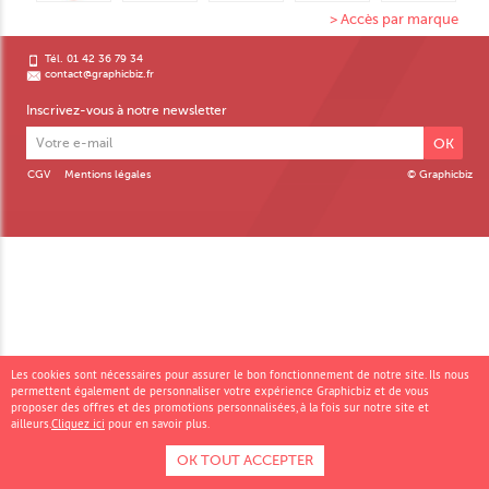
> Accès par marque
Tél. 01 42 36 79 34
contact@graphicbiz.fr
Inscrivez-vous à notre newsletter
OK
CGV
Mentions légales
© Graphicbiz
Les cookies sont nécessaires pour assurer le bon fonctionnement de notre site. Ils nous
permettent également de personnaliser votre expérience Graphicbiz et de vous
proposer des offres et des promotions personnalisées, à la fois sur notre site et
ailleurs.
Cliquez ici
pour en savoir plus.