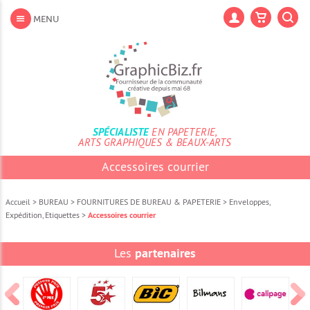
Aller
au
Lan
MENU
contenu
Aller
au
menu
Aller
à
la
recherche
SPÉCIALISTE
EN PAPETERIE,
ARTS GRAPHIQUES & BEAUX-ARTS
Accessoires courrier
Accueil
>
BUREAU
>
FOURNITURES DE BUREAU & PAPETERIE
>
Enveloppes,
Expédition, Etiquettes
>
Accessoires courrier
Les
partenaires