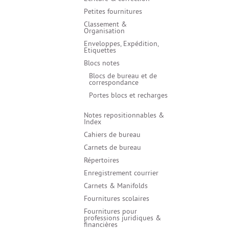
Additifs
Relieur et Thermorelieur
Papiers Hui
et de traça
MARKER by Copic
Petites fournitures
Acrylique
Boîtes et c
Périphériques
Adhésifs &
BRUSHMARKER by
peintures à
> Plus de ca
Classement &
Winsor & Newton
Massicots, Rogneuses &
Organisation
Médiums et
Cisailles
Papiers Corr
> Plus de catégories
peintures à
Enveloppes, Expédition,
> Plus de catégories
Peintures à
Etiquettes
diluables à
Blocs notes
Peintures à
fine
Blocs de bureau et de
correspondance
> Plus de ca
Portes blocs et recharges
Notes repositionnables &
Index
Cahiers de bureau
Carnets de bureau
Répertoires
Enregistrement courrier
Carnets & Manifolds
Fournitures scolaires
Fournitures pour
professions juridiques &
financières