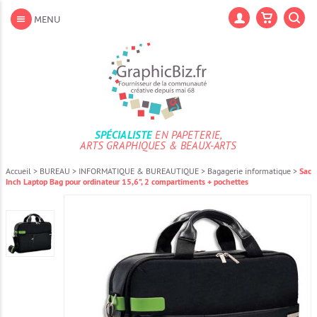
Aller
au
Lan
MENU
contenu
Aller
au
menu
Aller
à
la
recherche
SPÉCIALISTE
EN PAPETERIE,
ARTS GRAPHIQUES & BEAUX-ARTS
Accueil
>
BUREAU
>
INFORMATIQUE & BUREAUTIQUE
>
Bagagerie informatique
>
Sac
Inch Laptop Bag pour ordinateur 15,6", 2 compartiments + pochettes