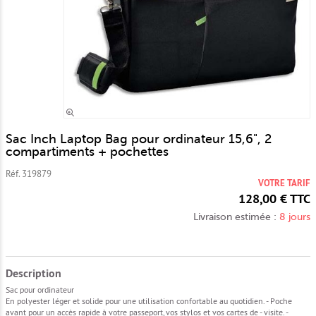
Zoomer
Sac Inch Laptop Bag pour ordinateur 15,6", 2
compartiments + pochettes
Réf. 319879
VOTRE TARIF
128,00 € TTC
Livraison estimée :
8 jours
Description
Sac pour ordinateur
En polyester léger et solide pour une utilisation confortable au quotidien. - Poche
avant pour un accès rapide à votre passeport, vos stylos et vos cartes de - visite. -