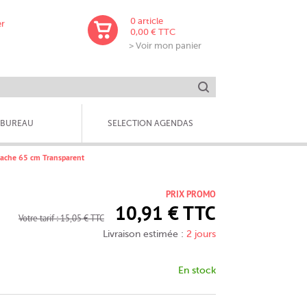
0
article
er
0,00 € TTC
> Voir mon panier
Lancer la recherche
BUREAU
SELECTION AGENDAS
itache 65 cm Transparent
PRIX PROMO
10,91 € TTC
Votre tarif : 15,05 € TTC
Livraison estimée :
2 jours
En stock