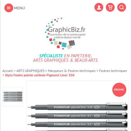
Aller
au
Lan
MENU
contenu
Aller
au
menu
Aller
à
la
recherche
SPÉCIALISTE
EN PAPETERIE,
ARTS GRAPHIQUES & BEAUX-ARTS
Accueil
>
ARTS GRAPHIQUES
>
Marqueurs & Feutres techniques
>
Feutres techniques
>
Stylo Feutre pointe calibrée Pigment Liner 308
PROMO