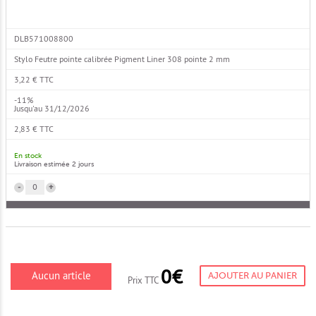
DLB571008800
Stylo Feutre pointe calibrée Pigment Liner 308 pointe 2 mm
3,22 € TTC
-11%
Jusqu'au 31/12/2026
2,83 € TTC
En stock
Livraison estimée 2 jours
-
+
0€
Aucun article
AJOUTER AU PANIER
Prix TTC