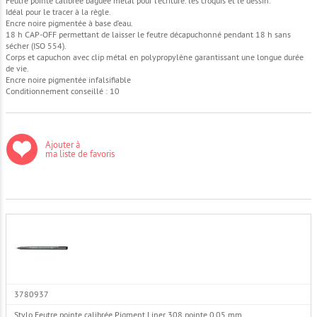
Feutre pointe calibrée baguée métal pour l’écriture. les croquis et le dessin.
Idéal pour le tracer à la règle.
Encre noire pigmentée à base d’eau.
18 h CAP-OFF permettant de laisser le feutre décapuchonné pendant 18 h sans
sécher (ISO 554).
Corps et capuchon avec clip métal en polypropylène garantissant une longue durée
de vie.
Encre noire pigmentée infalsifiable
Conditionnement conseillé : 10
Ajouter à
ma liste de favoris
3780937
Stylo Feutre pointe calibrée Pigment Liner 308 pointe 0,05 mm